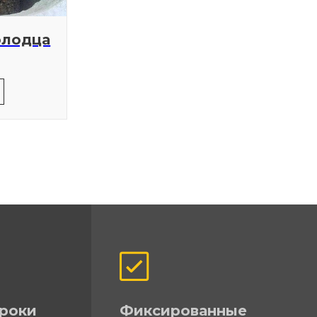
олодца
роки
Фиксированные