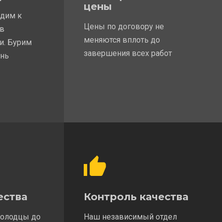
цены
одим к
Цены по договору не
 в
меняются вплоть до
и. Бурим
завершения всех работ
ень
ества
Контроль качества
колодцы до
Наш независимый отдел