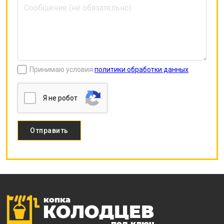
Принимаю условия
политики обработки данных
Я нe poбoт