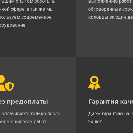
льшим опытом работы в
выполнению работ
нной сфере, а так же мы
обговоренные срок
пользуем современное
колодцы за один д
орудование
ез предоплаты
Гарантия кач
 оплачиваете только после
Даем гарантию на 
вершения всех работ
2х лет