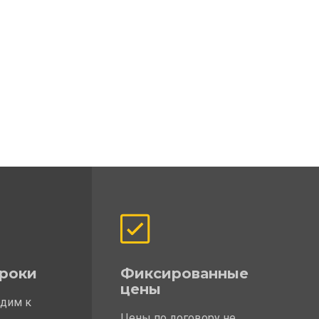
роки
Фиксированные
цены
одим к
Цены по договору не