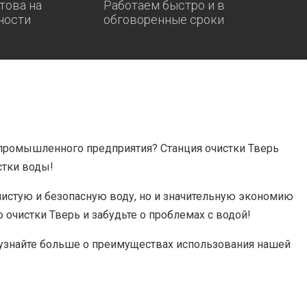
това на
Работаем быстро и в
ности
обговоренные сроки
промышленного предприятия? Станция очистки Тверь
стки воды!
чистую и безопасную воду, но и значительную экономию
очистки Тверь и забудьте о проблемах с водой!
 узнайте больше о преимуществах использования нашей